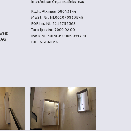
InterAction Organisatiebureau
K.v.K. Alkmaar 58043144
MwSt. Nr. NL002070813B45
EORI nr. NL 5213755368
Tariefpostnr. 7009 92 00
weiz:
IBAN NL 50INGB 0006 9317 10
 AG
BIC INGBNL2A