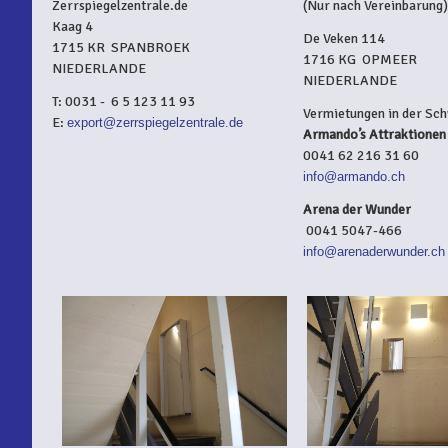
Zerrspiegelzentrale.de
(Nur nach Vereinbarung)
Kaag 4
De Veken 114
1715 KR SPANBROEK
1716 KG OPMEER
NIEDERLANDE
NIEDERLANDE
T: 0031 - 6 5 123 11 93
Vermietungen in der Sch
E:
export@zerrspiegelzentrale.de
Armando’s Attraktionen
0041 62 216 31 60
info@armando.ch
Arena der Wunder
0041 5047-466
info@arenaderwunder.ch