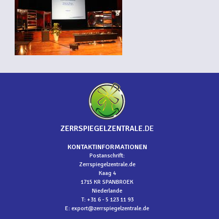
ZERRSPIEGELZENTRALE
.DE
KONTAKTINFORMATIONEN
Postanschrift:
Zerrspiegelzentrale.de
Kaag 4
1715 KR SPANBROEK
Niederlande
T: +31 6 - 5 123 11 93
E:
export@zerrspiegelzentrale.de