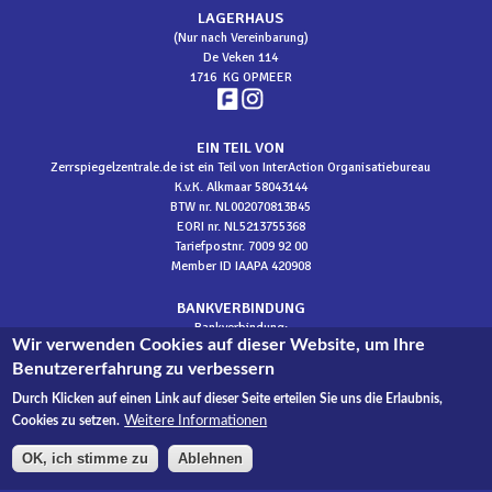
LAGERHAUS
(Nur nach Vereinbarung)
De Veken 114
1716 KG OPMEER
EIN TEIL VON
Zerrspiegelzentrale.de ist ein Teil von InterAction Organisatiebureau
K.v.K. Alkmaar 58043144
BTW nr. NL002070813B45
EORI nr. NL5213755368
Tariefpostnr. 7009 92 00
Member ID IAAPA 420908
BANKVERBINDUNG
Bankverbindung:
Wir verwenden Cookies auf dieser Website, um Ihre
IBAN NL 50 INGB 000 693 17 10
BIC INGBNL2A
Benutzererfahrung zu verbessern
​t.n.v. InterAction
Durch Klicken auf einen Link auf dieser Seite erteilen Sie uns die Erlaubnis,
Weitere Informationen
Cookies zu setzen.
sitemap
OK, ich stimme zu
Ablehnen
©
2026 Zerrspiegelzentrale.de - Entwicklung
Designate
| web development