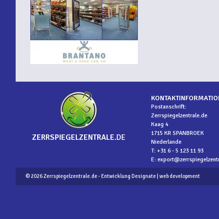
KONTAKTINFORMATIO
Postanschrift:
Zerrspiegelzentrale.de
Kaag 4
1715 KR SPANBROEK
ZERRSPIEGELZENTRALE
.DE
Niederlande
T: +31 6 - 5 123 11 93
E:
export@zerrspiegelzentr
©
2026 Zerrspiegelzentrale.de - Entwicklung
Designate
| web development