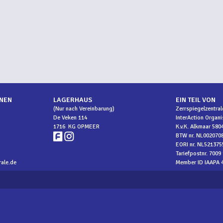
NEN
LAGERHAUS
EIN TEIL VON
(Nur nach Vereinbarung)
Zerrspiegelzentrale
De Veken 114
InterAction Organ
1716 KG OPMEER
K.v.K. Alkmaar 580
BTW nr. NL002070
EORI nr. NL521375
Tariefpostnr. 7009
ale.de
Member ID IAAPA 