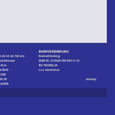
BANKVERBINDUNG
.de ist ein Teil von
Bankverbindung:
isatiebureau
IBAN NL 50 INGB 000 693 17 10
43144
BIC INGBNL2A
813B45
​t.n.v. InterAction
5368
 92 00
sitemap
420908